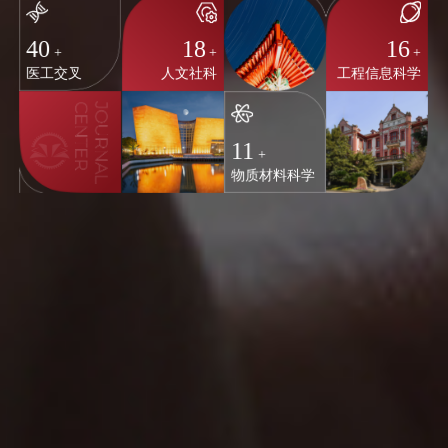
40
18
16
+
+
+
医工交叉
人文社科
工程信息科学
11
+
物质材料科学