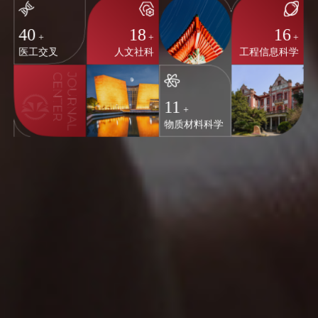
40
18
16
+
+
+
医工交叉
人文社科
工程信息科学
11
+
物质材料科学