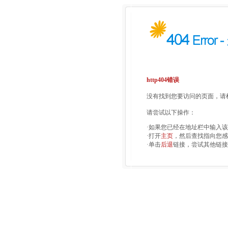
http404错误
没有找到您要访问的页面，请检
请尝试以下操作：
·如果您已经在地址栏中输入
·打开
主页
，然后查找指向您感
·单击
后退
链接，尝试其他链接