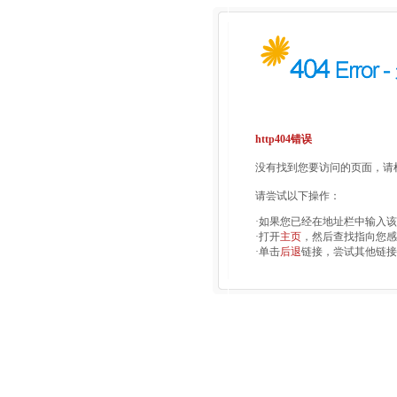
http404错误
没有找到您要访问的页面，请检
请尝试以下操作：
·如果您已经在地址栏中输入
·打开
主页
，然后查找指向您感
·单击
后退
链接，尝试其他链接