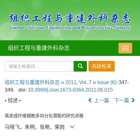
组织工程与重建外科杂志
导
航
切
换
组织工程与重建外科杂志
››
2011
,
Vol. 7
››
Issue (6)
: 347-
349.
doi:
10.3969/j.issn.1673-0364.2011.06.015
• 综述 •
上一篇
下一篇
真皮成纤维细胞多向分化潜能的研究进展
马晓飞，朱明，张艳，柴岗