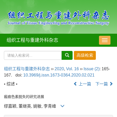
组织工程与重建外科杂志
导
航
切
换
组织工程与重建外科杂志
››
2020
,
Vol. 16
››
Issue (2)
: 165-
167.
doi:
10.3969/j.issn.1673-0364.2020.02.021
• 综述 •
上一篇
下一篇
瘢痕色素脱失的研究进展
缪嘉颖, 董继英, 姚敏, 李青峰