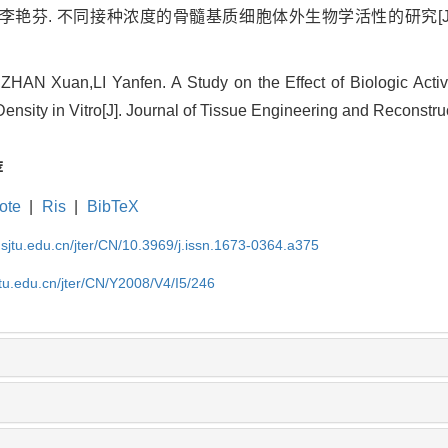
艳芬. 不同接种浓度的骨髓基质细胞体外生物学活性的研究[J]. 
AN Xuan,LI Yanfen. A Study on the Effect of Biologic Activ
Density in Vitro[J]. Journal of Tissue Engineering and Reconstru
荐
ote
|
Ris
|
BibTeX
.sjtu.edu.cn/jter/CN/10.3969/j.issn.1673-0364.a375
jtu.edu.cn/jter/CN/Y2008/V4/I5/246