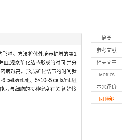
摘要
参考文献
外成骨能力的影响。方法将体外培养扩增的第1
相关文章
60 mm培养皿,观察矿化结节形成的时间;并分
细胞初始接种密度越高。形成矿化结节的时间就
Metrics
s/mL组、5×10~5 cells/mL组
本文评价
外的成骨能力与细胞的接种密度有关,初始接
回顶部