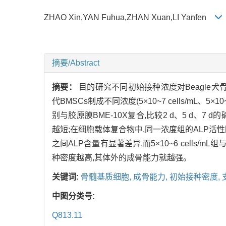
ZHAO Xin,YAN Fuhua,ZHAN Xuan,LI Yanfen
摘要/Abstract
摘要：
目的研究不同初始接种浓度对Beagle犬骨髓基质
代BMSCs制成不同浓度(5×10~7 cells/mL、5×
别与胶原膜BME-10X复合,比较2 d、5 d、7 d
越短;在细胞载体复合物中,同一浓度组的ALP活性随培养时间的
之间ALP含量有显著差异,而5×10~6 cells/
种密度越高,其体外的成骨能力就越强。
关键词:
骨髓基质细胞,
成骨能力,
初始接种密度,
中图分类号:
Q813.11