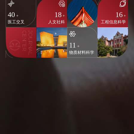
40
18
16
+
+
+
医工交叉
人文社科
工程信息科学
11
+
物质材料科学