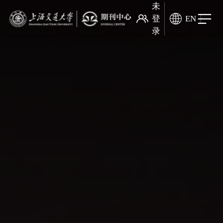
未
登
EN
录