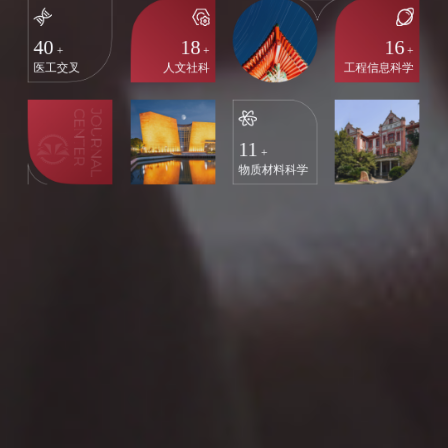
40
18
16
+
+
+
医工交叉
人文社科
工程信息科学
11
+
物质材料科学