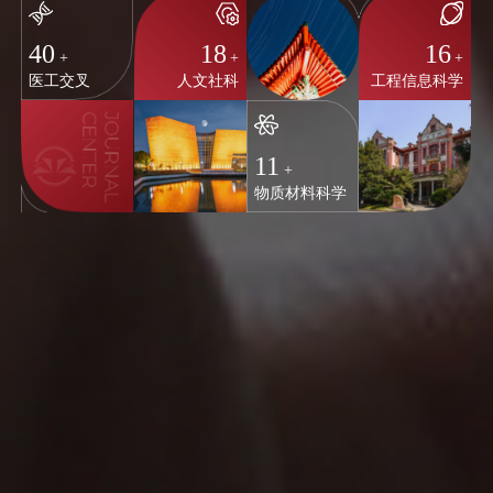
40
18
16
+
+
+
医工交叉
人文社科
工程信息科学
11
+
物质材料科学