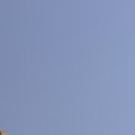
交大期刊
SJTU JOURNAL CENTER