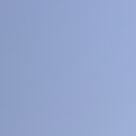
40
1
+
医工交叉
人文社