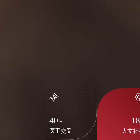
40
1
+
医工交叉
人文社