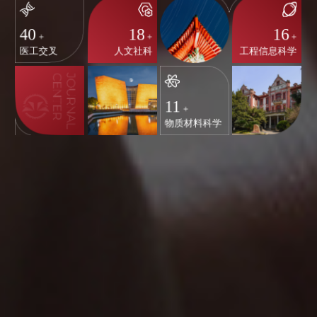
40
18
16
+
+
+
医工交叉
人文社科
工程信息科学
11
+
物质材料科学