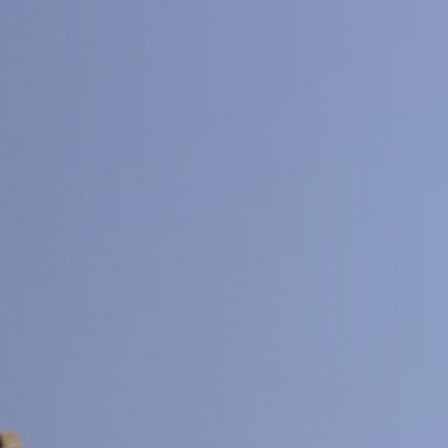
交大期刊
SJTU JOURNAL CENTER