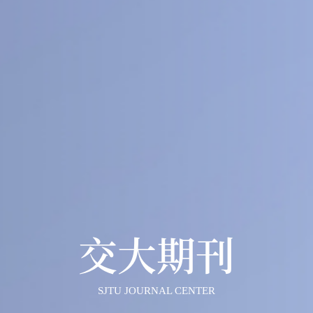
40
1
+
医工交叉
人文社