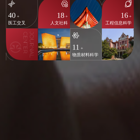
40
18
16
+
+
+
医工交叉
人文社科
工程信息科学
11
+
物质材料科学