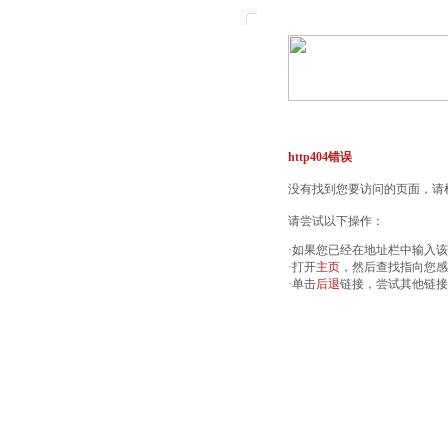
http404错误
没有找到您要访问的页面，请检
请尝试以下操作：
·如果您已经在地址栏中输入
·打开
主页
，然后查找指向您感
·单击
后退
链接，尝试其他链接