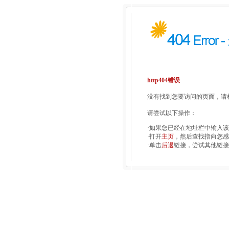
http404错误
没有找到您要访问的页面，请检
请尝试以下操作：
·如果您已经在地址栏中输入
·打开
主页
，然后查找指向您感
·单击
后退
链接，尝试其他链接