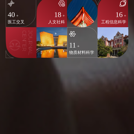
40
18
16
+
+
+
医工交叉
人文社科
工程信息科学
11
+
物质材料科学