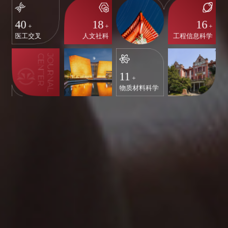
40
18
16
+
+
+
医工交叉
人文社科
工程信息科学
11
+
物质材料科学