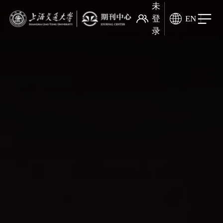
未
登
EN
录