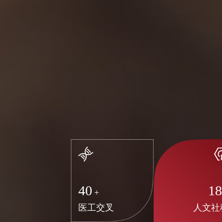
40
1
+
医工交叉
人文社