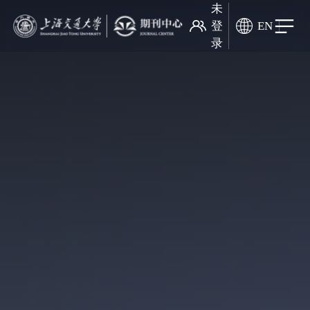
未
登
EN
录