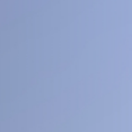
40
1
+
医工交叉
人文社