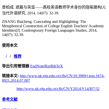
章柏成. 遮蔽与突显——高校英语教师学术身份的隐喻建构[J].
当代外语研究, 2014, 14(07): 32-39.
ZHANG Baicheng. Concealing and Highlighting: The
Metaphorical Construction of College English Teachers' Academic
Identities[J]. Contemporary Foreign Languages Studies, 2014,
14(07): 32-39.
使用本文
/
/
推荐
导出引用管理器
EndNote
|
Ris
|
BibTeX
链接本文:
http://www.qk.sjtu.edu.cn/cfls/CN/10.3969/j.issn.1674-
8921.2014.07.007
http://www.qk.sjtu.edu.cn/cfls/CN/Y2014/V14/I07/32
参考文献