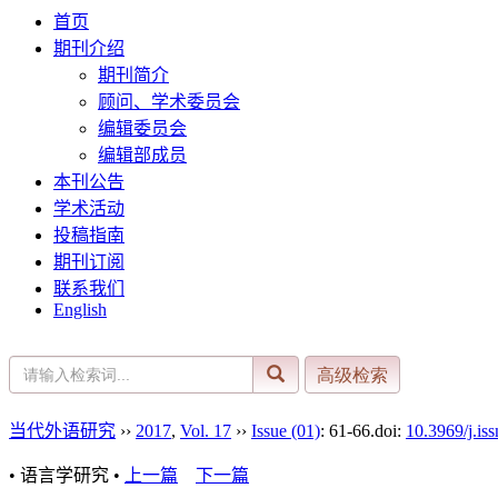
首页
期刊介绍
期刊简介
顾问、学术委员会
编辑委员会
编辑部成员
本刊公告
学术活动
投稿指南
期刊订阅
联系我们
English
当代外语研究
››
2017
,
Vol. 17
››
Issue (01)
: 61-66.
doi:
10.3969/j.is
• 语言学研究 •
上一篇
下一篇