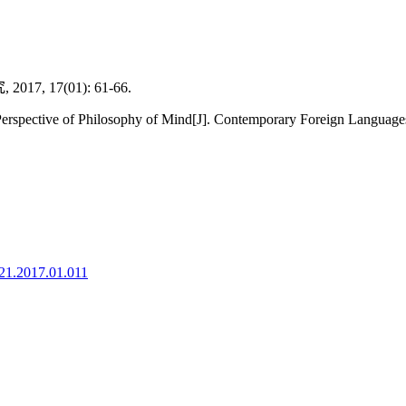
17(01): 61-66.
erspective of Philosophy of Mind[J]. Contemporary Foreign Languages
921.2017.01.011