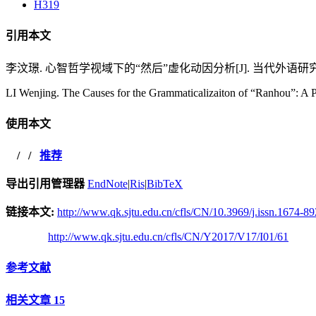
H319
引用本文
李汶璟. 心智哲学视域下的“然后”虚化动因分析[J]. 当代外语研究, 2017, 
LI Wenjing. The Causes for the Grammaticalizaiton of “Ranhou”: A P
使用本文
/
/
推荐
导出引用管理器
EndNote
|
Ris
|
BibTeX
链接本文:
http://www.qk.sjtu.edu.cn/cfls/CN/10.3969/j.issn.1674-8
http://www.qk.sjtu.edu.cn/cfls/CN/Y2017/V17/I01/61
参考文献
相关文章
15