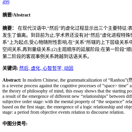
499
摘要/Abstract
摘要：
在现代汉语中,“然后”的虚化过程显示出三个主要特征:
发生了偏离。到目前为止,学术界还没有对“然后”虚化进程特殊
系”上为起点,受心物随附性影响,在“关系”所辖的上下层级关系
空间关系,再到量级关系;(2)主观顺序的延展阶段:在第一阶段“
第二阶段的客观事例关系跨越到话语关系。
关键词:
然后,
虚化,
心智哲学,
动因
Abstract:
In modern Chinese, the grammaticalization of “Ranhou”(然后) i
is a reverse process against the cognitive processes of “space> time” a
the theory of philosophy of mind, this essay shows that the starting po
a result of the emergence of different new “relationships” between dif
subjective order stage: with the mental property of “the sequence” rela
based on the first stage, the emergence of a logic relationship and obj
stage: a period from objective events relation to discourse relation.
中图分类号: