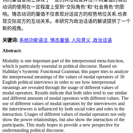
动词的使用在一定程度上受到“交际角色”和“社会角色”的影
响。情态动词的量值不仅表现对话双方的权势地位关系,也表
现交际双方的互动关系。本研究为政治话语的解读提供了一个
新的视角。
关键词:
系统功能语法,
情态量值,
人际意义,
政治话语
Abstract:
Modality is one important part of the interpersonal meta-function,
which is particularly essential in political discourse. Based on
Halliday's Systemic Functional Grammar, this paper tries to analyze
the interpersonal meanings of the values of modal operators of 30
English political interviews in order to see how interpersonal
meanings are revealed through the usage of different values of
modal operators. Results indicate that both sides tend to use similar
and different amounts of modal operators with different values. The
use of different values of modal operators by the interviewers and
the interviewees is influenced by both social roles and roles in the
interaction. Usages of different values of modal operators not only
show the power relationships, but also show the interaction of the
participants. This study hopes to provide a new perspective for
understanding political discourse.