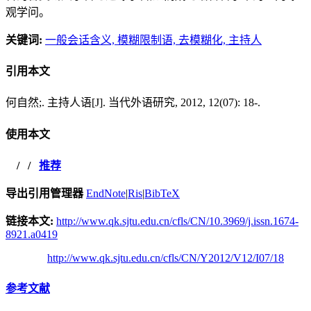
观学问。
关键词:
一般会话含义,
模糊限制语,
去模糊化,
主持人
引用本文
何自然;. 主持人语[J]. 当代外语研究, 2012, 12(07): 18-.
使用本文
/
/
推荐
导出引用管理器
EndNote
|
Ris
|
BibTeX
链接本文:
http://www.qk.sjtu.edu.cn/cfls/CN/10.3969/j.issn.1674-
8921.a0419
http://www.qk.sjtu.edu.cn/cfls/CN/Y2012/V12/I07/18
参考文献