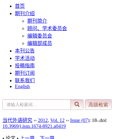
首页
期刊介绍
期刊简介
顾问、学术委员会
编辑委员会
编辑部成员
本刊公告
学术活动
投稿指南
期刊订阅
联系我们
English
当代外语研究
››
2012
,
Vol. 12
››
Issue (07)
: 18-.
doi:
10.3969/j.issn.1674-8921.a0419
• 论文 •
上一篇
下一篇