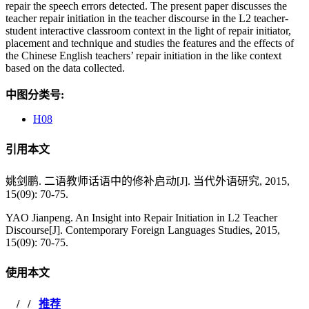
repair the speech errors detected. The present paper discusses the
teacher repair initiation in the teacher discourse in the L2 teacher-
student interactive classroom context in the light of repair initiator,
placement and technique and studies the features and the effects of
the Chinese English teachers’ repair initiation in the like context
based on the data collected.
中图分类号:
H08
引用本文
姚剑鹏. 二语教师话语中的修补启动[J]. 当代外语研究, 2015,
15(09): 70-75.
YAO Jianpeng. An Insight into Repair Initiation in L2 Teacher
Discourse[J]. Contemporary Foreign Languages Studies, 2015,
15(09): 70-75.
使用本文
/
/
推荐