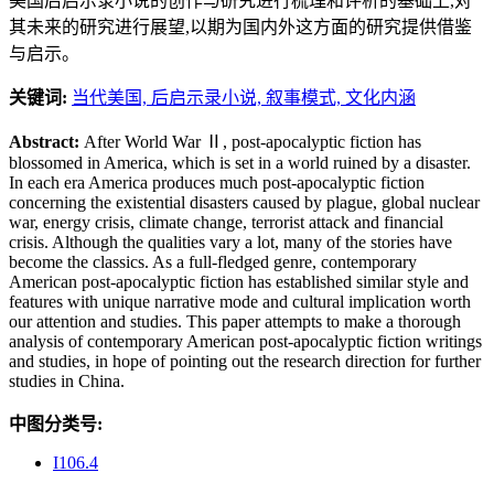
美国后启示录小说的创作与研究进行梳理和评析的基础上,对
其未来的研究进行展望,以期为国内外这方面的研究提供借鉴
与启示。
关键词:
当代美国,
后启示录小说,
叙事模式,
文化内涵
Abstract:
After World War Ⅱ, post-apocalyptic fiction has
blossomed in America, which is set in a world ruined by a disaster.
In each era America produces much post-apocalyptic fiction
concerning the existential disasters caused by plague, global nuclear
war, energy crisis, climate change, terrorist attack and financial
crisis. Although the qualities vary a lot, many of the stories have
become the classics. As a full-fledged genre, contemporary
American post-apocalyptic fiction has established similar style and
features with unique narrative mode and cultural implication worth
our attention and studies. This paper attempts to make a thorough
analysis of contemporary American post-apocalyptic fiction writings
and studies, in hope of pointing out the research direction for further
studies in China.
中图分类号:
I106.4