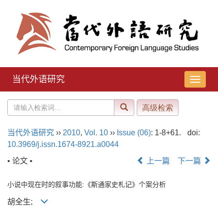
当代外语研究
导
航
切
换
当代外语研究
››
2010
,
Vol. 10
››
Issue (06)
: 1-8+61.
doi:
10.3969/j.issn.1674-8921.a0044
• 论文 •
上一篇
下一篇
小说中现在时的叙事功能:《斯通家史札记》个案分析
胡全生;