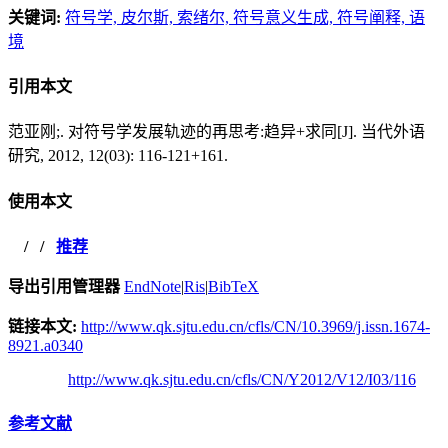
关键词:
符号学,
皮尔斯,
索绪尔,
符号意义生成,
符号阐释,
语
境
引用本文
范亚刚;. 对符号学发展轨迹的再思考:趋异+求同[J]. 当代外语
研究, 2012, 12(03): 116-121+161.
使用本文
/
/
推荐
导出引用管理器
EndNote
|
Ris
|
BibTeX
链接本文:
http://www.qk.sjtu.edu.cn/cfls/CN/10.3969/j.issn.1674-
8921.a0340
http://www.qk.sjtu.edu.cn/cfls/CN/Y2012/V12/I03/116
参考文献