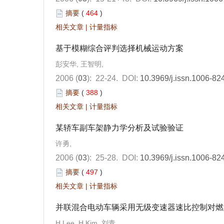
摘要
(
464
)
相关文章
|
计量指标
基于模糊综合评判选择机械运动方案
彭安华, 王智明,
2006 (
03
): 22-24.
DOI:
10.3969/j.issn.1006-82
摘要
(
388
)
相关文章
|
计量指标
某轿车副车架静力学分析及试验验证
许勇,
2006 (
03
): 25-28.
DOI:
10.3969/j.issn.1006-82
摘要
(
497
)
相关文章
|
计量指标
并联混合电动车辆采用无级变速器速比控制对燃
H Lee, H Kim, 刘青,