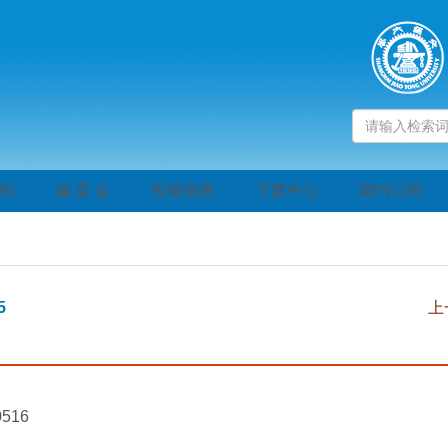
绍
编 委 会
投稿指南
下载中心
期刊订阅
5
上
0516