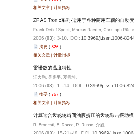
相关文章
|
计量指标
ZF AS Tronic系列-适用于各种商用车辆的自动变
Frank-Detlef Speck, Marcus Raeder, Christoph Rücha
2006 (
03
): 3-10.
DOI:
10.3969/j.issn.1006-824
摘要
(
526
)
相关文章
|
计量指标
雷诺数的温度特性
汪大鹏, 吴宪平, 夏卿坤,
2006 (
03
): 11-14.
DOI:
10.3969/j.issn.1006-82
摘要
(
757
)
相关文章
|
计量指标
计算啮合齿轮轮齿间油膜挤压的齿轮敲击振动模
R. Brancati, E. Rocca, R. Russo, 介眉,
2006 (
03
): 15-21+48.
DOI:
10.3969/j.issn.100