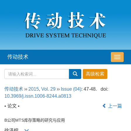
传动技术
导
航
切
换
传动技术
››
2015
,
Vol. 29
››
Issue (04)
: 47-48.
doi:
10.3969/j.issn.1006-8244.a0813
• 论文 •
上一篇
B公司MTS库存策略的研究与应用
徐泽榕,