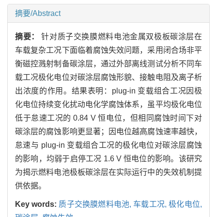
摘要/Abstract
摘要：
针对质子交换膜燃料电池金属双极板碳涂层在
车载复杂工况下面临着腐蚀失效问题，采用闭合场非平
衡磁控溅射制备碳涂层，通过外部离线测试分析不同车
载工况极化电位对碳涂层腐蚀形貌、接触电阻及离子析
出浓度的作用。结果表明：plug-in 变载组合工况因极
化电位持续变化扰动电化学腐蚀体系，虽平均极化电位
低于怠速工况的 0.84 V 恒电位，但相同腐蚀时间下对
碳涂层的腐蚀影响更显著；因电位越高腐蚀速率越快，
怠速与 plug-in 变载组合工况的极化电位对碳涂层腐蚀
的影响，均弱于启停工况 1.6 V 恒电位的影响。该研究
为揭示燃料电池极板碳涂层在实际运行中的失效机制提
供依据。
Key words:
质子交换膜燃料电池,
车载工况,
极化电位,