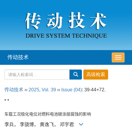
传动技术
导
航
切
换
传动技术
››
2025
,
Vol. 39
››
Issue (04)
: 39-44+72.
• •
车载工况极化电位对燃料电池碳涂层腐蚀的影响
李兵， 李骁博， 黄逸飞， 邓宇君