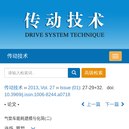
传动技术
导
航
切
换
传动技术
››
2013
,
Vol. 27
››
Issue (01)
: 27-29+32.
doi:
10.3969/j.issn.1006-8244.a0718
• 论文 •
上一篇
下一篇
气垫车能耗建模与化简(二)
许烁, 罗哲,