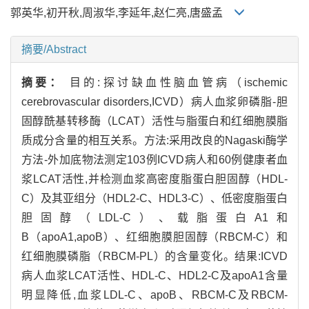
郭英华,初开秋,周淑华,李延年,赵仁亮,唐盛孟
摘要/Abstract
摘要：
目的:探讨缺血性脑血管病（ischemic
cerebrovascular disorders,ICVD）病人血浆卵磷脂-胆
固醇酰基转移酶（LCAT）活性与脂蛋白和红细胞膜脂
质成分含量的相互关系。方法:采用改良的Nagaski酶学
方法-外加底物法测定103例ICVD病人和60例健康者血
浆LCAT活性,并检测血浆高密度脂蛋白胆固醇（HDL-
C）及其亚组分（HDL2-C、HDL3-C）、低密度脂蛋白
胆固醇（LDL-C）、载脂蛋白A1和
B（apoA1,apoB）、红细胞膜胆固醇（RBCM-C）和
红细胞膜磷脂（RBCM-PL）的含量变化。结果:ICVD
病人血浆LCAT活性、HDL-C、HDL2-C及apoA1含量
明显降低,血浆LDL-C、apoB、RBCM-C及RBCM-