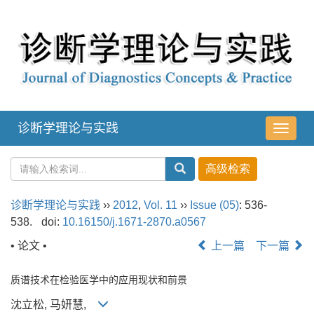
诊断学理论与实践
导
航
切
换
诊断学理论与实践
››
2012
,
Vol. 11
››
Issue (05)
: 536-
538.
doi:
10.16150/j.1671-2870.a0567
• 论文 •
上一篇
下一篇
质谱技术在检验医学中的应用现状和前景
沈立松, 马妍慧,