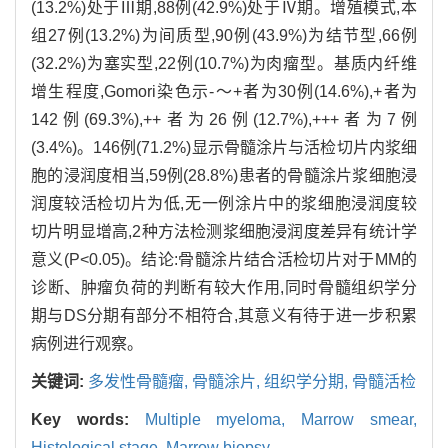
(13.2%)处于Ⅲ期,88例(42.9%)处于Ⅳ期。增殖模式,本
组27例(13.2%)为间质型,90例(43.9%)为结节型,66例
(32.2%)为塞实型,22例(10.7%)为肉瘤型。基质内纤维
增生程度,Gomori染色示-～+者为30例(14.6%),+者为
142例(69.3%),++者为26例(12.7%),+++者为7例
(3.4%)。146例(71.2%)显示骨髓涂片与活检切片内浆细
胞的浸润度相当,59例(28.8%)患者的骨髓涂片浆细胞浸
润度较活检切片为低,无一例涂片中的浆细胞浸润度较
切片明显增高,2种方法检测浆细胞浸润度差异有统计学
意义(P<0.05)。结论:骨髓涂片结合活检切片对于MM的
诊断、肿瘤负荷的判断有较大作用,同时骨髓组织学分
期与DS分期有部分不相符合,其意义有待于进一步积累
病例进行观察。
关键词:
多发性骨髓瘤,
骨髓涂片,
组织学分期,
骨髓活检
Key words:
Multiple myeloma,
Marrow smear,
Histological stage,
Marrow biopsy