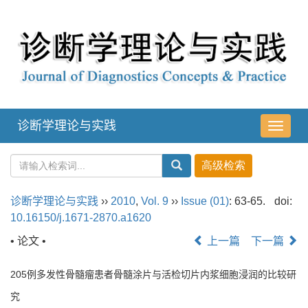
诊断学理论与实践
导
航
切
换
诊断学理论与实践
››
2010
,
Vol. 9
››
Issue (01)
: 63-65.
doi:
10.16150/j.1671-2870.a1620
• 论文 •
上一篇
下一篇
205例多发性骨髓瘤患者骨髓涂片与活检切片内浆细胞浸润的比较研
究