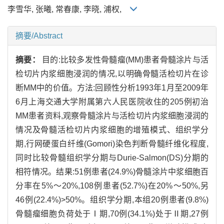
李雪华, 张曦, 常春康, 李晓, 浦权,
摘要/Abstract
摘要：
目的:比较多发性骨髓瘤(MM)患者骨髓涂片与活
检切片内浆细胞浸润的情况,以明确骨髓活检切片在诊
断MM中的价值。方法:回顾性分析1993年1月至2009年
6月上海交通大学附属第六人民医院收住的205例初治
MM患者资料,观察骨髓涂片与活检切片内浆细胞浸润的
情况及骨髓活检切片内浆细胞的增殖模式、组织学分
期,行网硬蛋白纤维(Gomori)染色判断骨髓纤维化程度,
同时比较骨髓组织学分期与Durie-Salmon(DS)分期的
相符情况。结果:51例患者(24.9%)骨髓涂片中浆细胞百
分率在5%～20%,108例患者(52.7%)在20%～50%,另
46例(22.4%)>50%。组织学分期,本组20例患者(9.8%)
骨髓瘤细胞负荷处于Ⅰ期,70例(34.1%)处于Ⅱ期,27例