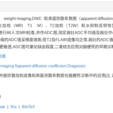
ht imaging,DWI）和表面弥散系数图（apparent diffusion coe
RI T1 W）、T2加权（T2W）和水抑制反转恢复成像（fluid-
梗死病人进行86人次MRI检查,并作ADC图,测定病灶ADC平均值及
边缘的ADC值呈梯度增高,但T2及FLAIR成像均正常,病灶的AD
AIR更敏感,ADC图可量化缺血程度,二者结合应用对脑梗死的早
诊断
 imaging Apparent diffusion coefficient Diagnosis
共振弥散加权成像和表面弥散系数图在脑梗死诊断中的应用[J]. 诊断学理论与
荐
ote
|
Ris
|
BibTeX