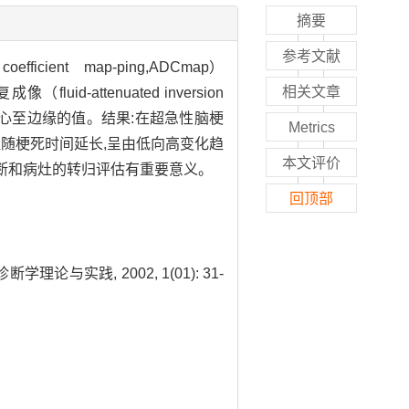
摘要
参考文献
fficient map-ping,ADCmap）
相关文章
attenuated inversion
病灶中心至边缘的值。结果:在超急性脑梗
Metrics
C值随梗死时间延长,呈由低向高变化趋
本文评价
期诊断和病灶的转归评估有重要意义。
回顶部
实践, 2002, 1(01): 31-