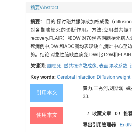
摘要/Abstract
摘要：
目的:探讨磁共振弥散加权成像（diffusion weig
对各期脑梗死的诊断作用。方法:应用磁共振T1加权（M
recovery,FLAIR）和DWI对70例各期脑
死病例中,DWI和ADC图均表现缺血,病灶中心至
势。结论:对急性脑缺血病变,DWI比T2W和FL
关键词:
脑梗死,
磁共振弥散成像,
表面弥散系数,
Key words:
Cerebral infarction Diffusion weight
黄力,王秀河,刘斯润. 磁
引用本文
33.
/
收藏文章
0
/
推
使用本文
导出引用管理器
EndN