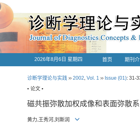
2026年8月6日 星期四
首页
期刊介
诊断学理论与实践
››
2002
,
Vol. 1
››
Issue (01)
: 31-3
• 论文 •
磁共振弥散加权成像和表面弥散系
黄力,王秀河,刘斯润