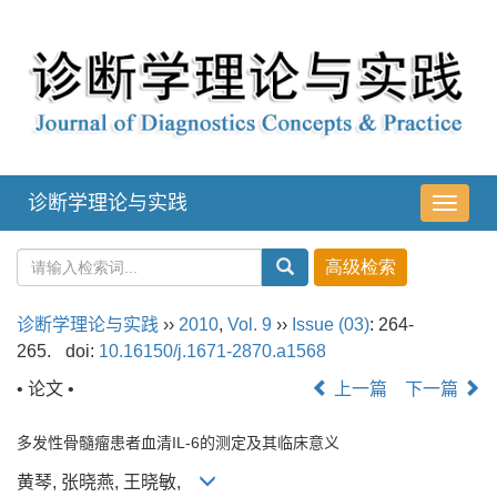
诊断学理论与实践
导
航
切
换
诊断学理论与实践
››
2010
,
Vol. 9
››
Issue (03)
: 264-
265.
doi:
10.16150/j.1671-2870.a1568
• 论文 •
上一篇
下一篇
多发性骨髓瘤患者血清IL-6的测定及其临床意义
黄琴, 张晓燕, 王晓敏,