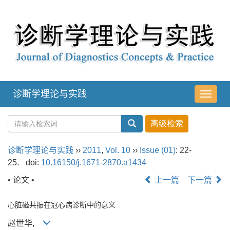
诊断学理论与实践
导
航
切
换
诊断学理论与实践
››
2011
,
Vol. 10
››
Issue (01)
: 22-
25.
doi:
10.16150/j.1671-2870.a1434
• 论文 •
上一篇
下一篇
心脏磁共振在冠心病诊断中的意义
赵世华,