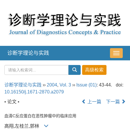
诊断学理论与实践
导
航
切
换
诊断学理论与实践
››
2004
,
Vol. 3
››
Issue (01)
: 43-44.
doi:
10.16150/j.1671-2870.a2079
• 论文 •
上一篇
下一篇
血清C反应蛋白在恶性肿瘤中的临床应用
高翔,左桂兰,郭林