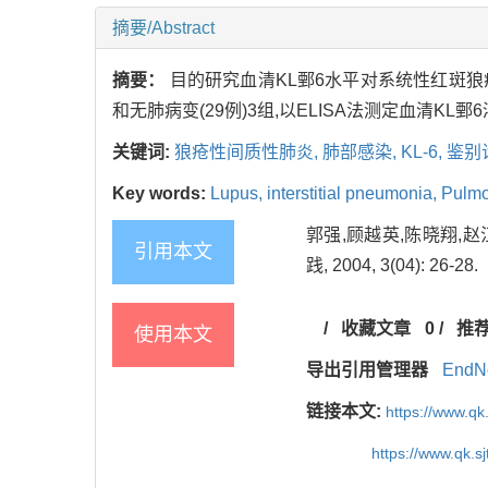
摘要/Abstract
摘要：
目的研究血清KL鄄6水平对系统性红斑狼疮(
和无肺病变(29例)3组,以ELISA法测定血清K
关键词:
狼疮性间质性肺炎,
肺部感染,
KL-6,
鉴别
Key words:
Lupus, interstitial pneumonia,
Pulmo
郭强,顾越英,陈晓翔,赵
引用本文
践, 2004, 3(04): 26-28.
/
收藏文章
0
/
推
使用本文
导出引用管理器
EndN
链接本文:
https://www.qk
https://www.qk.s