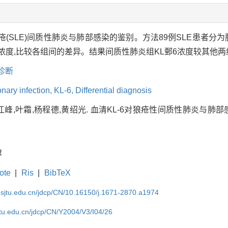
SLE)间质性肺炎与肺部感染的鉴别。方法89例SLE患者分为肺部
L鄄6浓度,比较各组间的差异。结果间质性肺炎组KL鄄6浓度较其他
诊断
nary infection,
KL-6,
Differential diagnosis
江峰,叶霜,杨程德,黄绍光. 血清KL-6对狼疮性间质性肺炎与肺部
荐
ote
|
Ris
|
BibTeX
.sjtu.edu.cn/jdcp/CN/10.16150/j.1671-2870.a1974
jtu.edu.cn/jdcp/CN/Y2004/V3/I04/26