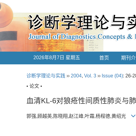
2026年8月7日 星期五
首页
期刊介
诊断学理论与实践
››
2004
,
Vol. 3
››
Issue (04)
: 26-2
• 论文 •
血清KL-6对狼疮性间质性肺炎与
郭强,顾越英,陈晓翔,赵江峰,叶霜,杨程德,黄绍光