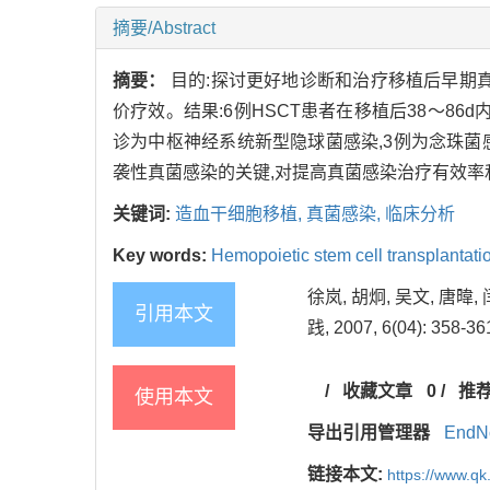
摘要/Abstract
摘要：
目的:探讨更好地诊断和治疗移植后早期真
价疗效。结果:6例HSCT患者在移植后38～86
诊为中枢神经系统新型隐球菌感染,3例为念珠菌
袭性真菌感染的关键,对提高真菌感染治疗有效率
关键词:
造血干细胞移植,
真菌感染,
临床分析
Key words:
Hemopoietic stem cell transplantati
徐岚, 胡炯, 吴文, 唐
引用本文
践, 2007, 6(04): 358-36
/
收藏文章
0
/
推
使用本文
导出引用管理器
EndN
链接本文:
https://www.qk