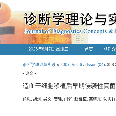
2026年8月7日 星期五
首页
期刊介
诊断学理论与实践
››
2007
,
Vol. 6
››
Issue (04)
: 358-
• 论文 •
造血干细胞移植后早期侵袭性真菌
徐岚, 胡炯, 吴文, 唐暐, 闫骅, 赵维莅, 高晓东, 沈志