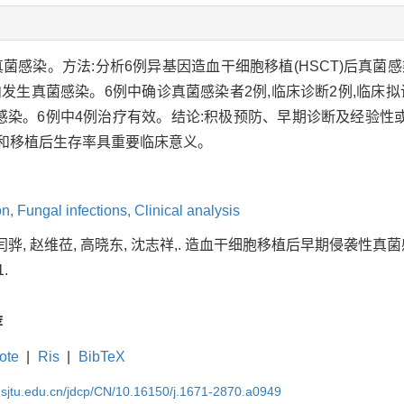
菌感染。方法:分析6例异基因造血干细胞移植(HSCT)后真菌
d内发生真菌感染。6例中确诊真菌感染者2例,临床诊断2例,临床
感染。6例中4例治疗有效。结论:积极预防、早期诊断及经验性
和移植后生存率具重要临床意义。
on,
Fungal infections,
Clinical analysis
暐, 闫骅, 赵维莅, 高晓东, 沈志祥,. 造血干细胞移植后早期侵袭性真
1.
荐
ote
|
Ris
|
BibTeX
.sjtu.edu.cn/jdcp/CN/10.16150/j.1671-2870.a0949