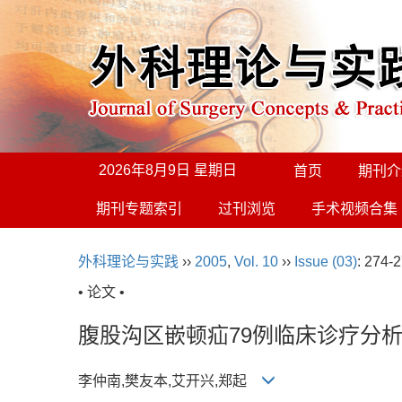
2026年8月9日 星期日
首页
期刊介
期刊专题索引
过刊浏览
手术视频合集
外科理论与实践
››
2005
,
Vol. 10
››
Issue (03)
: 274-
• 论文 •
腹股沟区嵌顿疝79例临床诊疗分
李仲南,樊友本,艾开兴,郑起