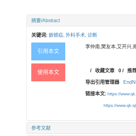
摘要/Abstract
关键词:
嵌顿疝,
外科手术,
诊断
李仲南,樊友本,艾开兴,郑起.
引用本文
/
收藏文章
0
/
推
使用本文
导出引用管理器
EndN
链接本文:
https://www.qk
https://www.qk.s
参考文献