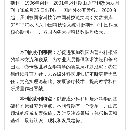
期刊，
1996年创刊
，
2
001年起刊期由原季刊改为双月
刊（逢单
月
25 日出刊），国内外公开发行。 2000 年
起
，我刊被国家科技部中国科技论文与引文数据库
(CSTPC)收入为中国科技论文统计源期刊（中国科技
核心期刊），并被国内各大型科技数据库收录。
本刊的办刊宗旨
：
①促进和加强国内普外科领域
的学术交流和联系，为专业人员提供学术讲坛和争鸣
园地；②传递世界医学科学的新发展和新成就；③贯
彻继续教育方针，以各级外科医师知识不断更新为己
任，为充实理论基础、发展诊疗技术、提高教学和科
研质量作出贡献。
本刊的办刊特点：
以普通外科和肿瘤外科学的基
础和临床研究为重点。本刊每期有一个专题，并由该
领域的权威专家撰稿，及时反映该领域（包括临床和
基础）最新认识、现状和发展趋势。