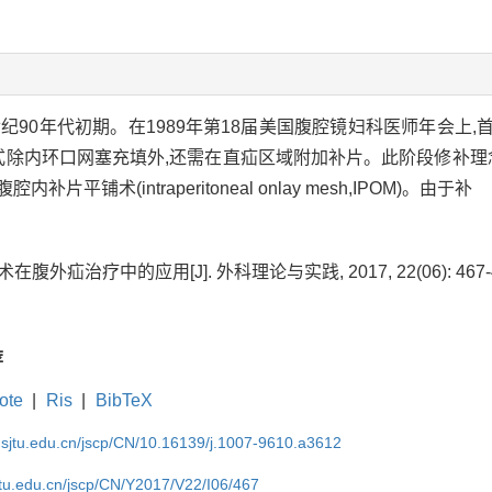
纪90年代初期。在1989年第18届美国腹腔镜妇科医师年会上
)认为该术式除内环口网塞充填外,还需在直疝区域附加补片。此阶段修补
补片平铺术(intraperitoneal onlay mesh,IPOM)。由于补
在腹外疝治疗中的应用[J]. 外科理论与实践, 2017, 22(06): 467-4
荐
ote
|
Ris
|
BibTeX
.sjtu.edu.cn/jscp/CN/10.16139/j.1007-9610.a3612
jtu.edu.cn/jscp/CN/Y2017/V22/I06/467