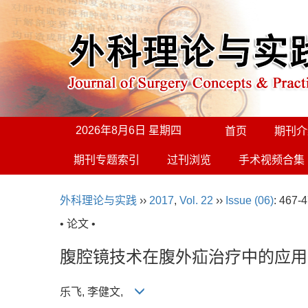
2026年8月6日 星期四
首页
期刊介
期刊专题索引
过刊浏览
手术视频合集
外科理论与实践
››
2017
,
Vol. 22
››
Issue (06)
: 467-4
• 论文 •
腹腔镜技术在腹外疝治疗中的应用
乐飞, 李健文,