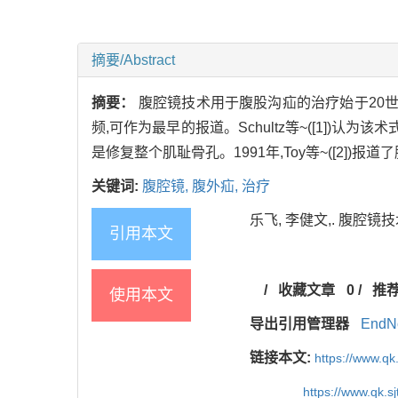
摘要/Abstract
摘要：
腹腔镜技术用于腹股沟疝的治疗始于20世
频,可作为最早的报道。Schultz等~([1]
是修复整个肌耻骨孔。1991年,Toy等~([2])报道了腹腔内
关键词:
腹腔镜,
腹外疝,
治疗
乐飞, 李健文,. 腹腔镜技术
引用本文
/
收藏文章
0
/
推
使用本文
导出引用管理器
EndN
链接本文:
https://www.qk
https://www.qk.s