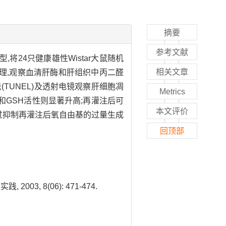
摘要
参考文献
24只健康雄性Wistar大鼠随机
相关文章
后处理,观察血清肝酶和肝组织中丙二醛
(TUNEL)及透射电镜观察肝细胞凋
Metrics
D和GSH活性则显著升高;再灌注后可
本文评价
通过抑制再灌注后氧自由基的过量生成
回顶部
, 8(06): 471-474.