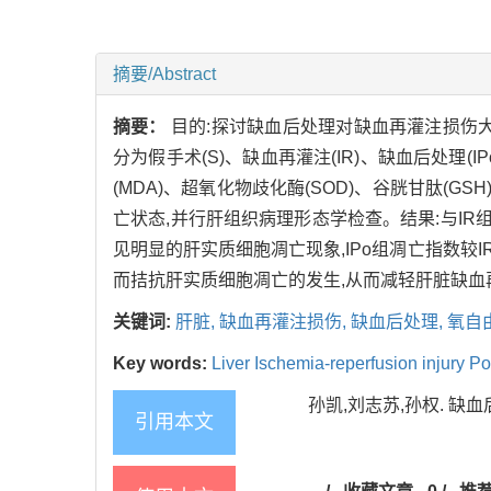
摘要/Abstract
摘要：
目的:探讨缺血后处理对缺血再灌注损伤大
分为假手术(S)、缺血再灌注(IR)、缺血后处理
(MDA)、超氧化物歧化酶(SOD)、谷胱甘肽(G
亡状态,并行肝组织病理形态学检查。结果:与IR组
见明显的肝实质细胞凋亡现象,IPo组凋亡指数较
而拮抗肝实质细胞凋亡的发生,从而减轻肝脏缺血
关键词:
肝脏,
缺血再灌注损伤,
缺血后处理,
氧自
Key words:
Liver Ischemia-reperfusion injury P
孙凯,刘志苏,孙权. 缺血后
引用本文