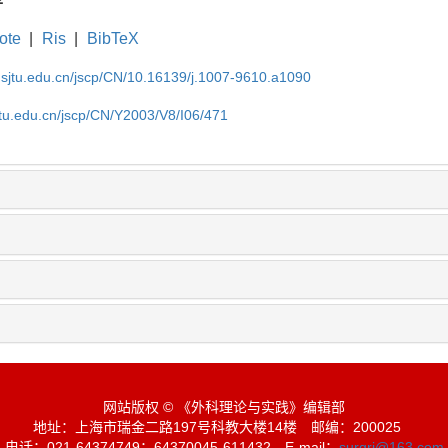
荐
ote
|
Ris
|
BibTeX
.sjtu.edu.cn/jscp/CN/10.16139/j.1007-9610.a1090
jtu.edu.cn/jscp/CN/Y2003/V8/I06/471
网站版权 © 《外科理论与实践》编辑部
地址：上海市瑞金二路197号科教大楼14楼
邮编：200025
电话：021-64374749；64370045-611432
E-mail：
surgrj@163.com