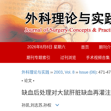
2026年8月8日 星期六
首页
期刊介
期刊专题索引
过刊浏览
手术视频合集
外科理论与实践
››
2003
,
Vol. 8
››
Issue (06)
: 471-47
• 论文 •
缺血后处理对大鼠肝脏缺血再灌注
孙凯,刘志苏,孙权