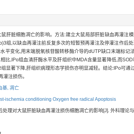
鼠肝脏细胞凋亡的影响。方法:建立大鼠局部肝脏缺血再灌注模型,将
(IPo)3组,以缺血再灌注前反复多次的短暂预再灌注及停灌注作
SH)水平变化,用末端脱氧核苷酸转移酶介导的dUTP缺口末端标记法
相比,IPo组血清肝酶水平及肝组织中MDA含量显著降低,而SO
IR组显著下降,肝组织病理形态学损伤亦明显减轻。结论:IPo可
再灌注损伤。
由基,
凋亡
ost-ischemia conditioning Oxygen free radical Apoptosis
处理对大鼠肝脏缺血再灌注损伤细胞凋亡的影响[J]. 外科理论与实践, 2003