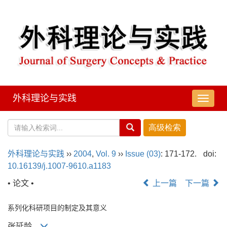
外科理论与实践
导
航
切
换
外科理论与实践
››
2004
,
Vol. 9
››
Issue (03)
: 171-172.
doi:
10.16139/j.1007-9610.a1183
• 论文 •
上一篇
下一篇
系列化科研项目的制定及其意义
张延龄