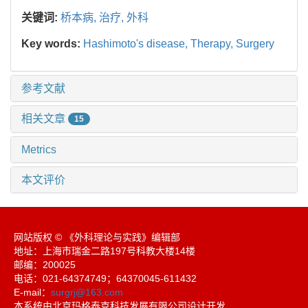
关键词:
桥本病,
治疗,
外科
Key words:
Hashimoto's disease,
Therapy,
Surgery
参考文献
相关文章
15
Metrics
本文评价
网站版权 © 《外科理论与实践》编辑部
地址：上海市瑞金二路197号科教大楼14楼
邮编：200025
电话：021-64374749；64370045-611432
E-mail：
surgrj@163.com
本系统由北京玛格泰克科技发展有限公司设计开发