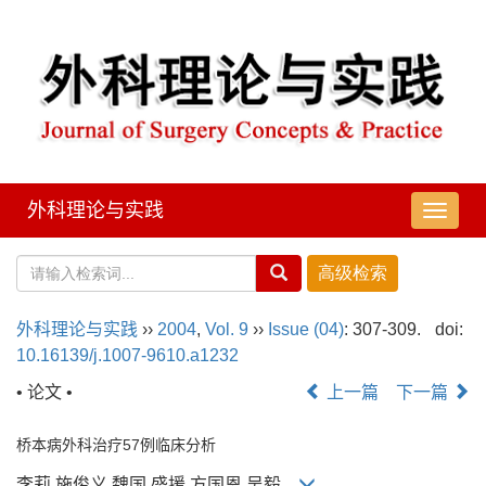
外科理论与实践
导
航
切
换
外科理论与实践
››
2004
,
Vol. 9
››
Issue (04)
: 307-309.
doi:
10.16139/j.1007-9610.a1232
• 论文 •
上一篇
下一篇
桥本病外科治疗57例临床分析
李莉,施俊义,魏国,盛援,方国恩,吴毅