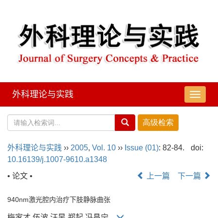
外科理论与实践
导
航
切
换
外科理论与实践
››
2005
,
Vol. 10
››
Issue (01)
: 82-84.
doi:
10.16139/j.1007-9610.a1348
• 论文 •
上一篇
下一篇
940nm激光腔内治疗下肢静脉曲张
梅家才,伍波,汪昱,郑起,冯昌宁